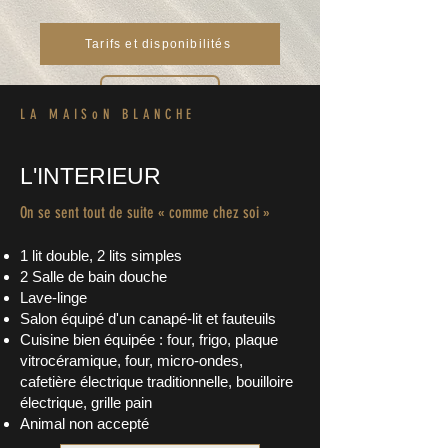
Tarifs et disponibilités
Parking
LA MAISoN BLANCHE
65 m2
L'INTERIEUR
Wifi
On se sent tout de suite « comme chez soi »
Terrasse & jardin
1 lit double, 2 lits simples
2 Salle de bain douche
Lave-linge
Salon équipé d'un canapé
-lit
et fauteuils
Cuisine bien équipée : four, frigo, plaque
vitrocéramique, four
,
micro-ondes,
cafetière électrique traditionnelle, bouilloire
électrique, grille pain
Animal non accepté