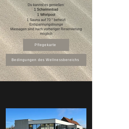
Du kannst es genießen:
1 Schwimmbad
1
Whirlpool
1 Sauna auf 70
°
beheizt
Entspannungslounge
Massagen sind nach vorheriger Reservierung
möglich
Pflegekarte
Bedingungen des Wellnessbereichs