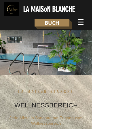
LA MAISoN BLANCHE
BUCH
LA MAISoN BLANCHE
WELLNESSBEREICH
Jede
Miete in Sangatte hat Zugang zum
Wellnessbereich