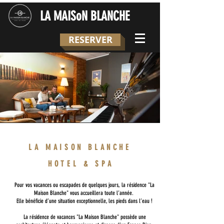
LA MAISoN BLANCHE
RESERVER
Salon de détente
Salon de détente
Salon de détente
Salon de détente
Salon de détente
1/7
LA MAISON BLANCHE
HOTEL & SPA
Pour vos vacances ou escapades de quelques jours, la résidence "La
Maison Blanche" vous accueillera toute l’année.
Elle bénéficie d’une situation exceptionnelle, les pieds dans l’eau !
La résidence de vacances "La Maison Blanche" possède une