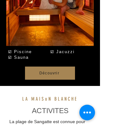
☑️ Piscine ☑️ Jacuzzi
☑️ Sauna
Découvrir
LA MAISoN BLANCHE
ACTIVITES
La plage de Sangatte est connue pour
sa beauté naturelle et sa vue sur la
Manche. C'est un endroit idéal pour les
amateurs de sports nautiques, de