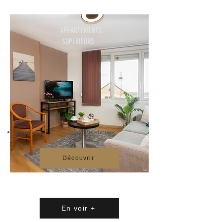
APPARTEMENTS
SUPERIEURS
45 m²
2
Personnes
Découvrir
En voir +